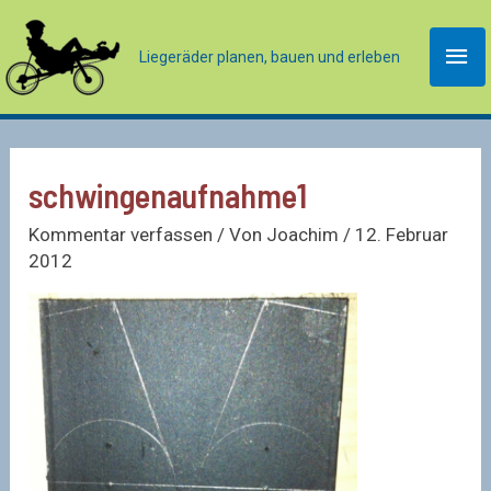
Zum
Inhalt
Hau
Liegeräder planen, bauen und erleben
springen
schwingenaufnahme1
Kommentar verfassen
/ Von
Joachim
/
12. Februar
2012