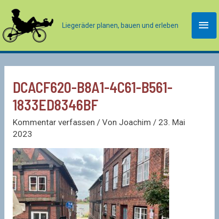
Zum
Inhalt
Hau
Liegeräder planen, bauen und erleben
springen
DCACF620-B8A1-4C61-B561-
1833ED8346BF
Kommentar verfassen
/ Von
Joachim
/
23. Mai
2023