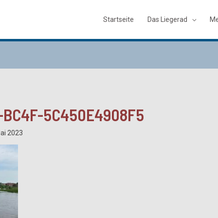
Startseite
Das Liegerad
Me
F-BC4F-5C450E4908F5
Mai 2023