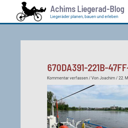
Zum
Achims Liegerad-Blog
Inhalt
springen
Liegeräder planen, bauen und erleben
670DA391-221B-47F
Kommentar verfassen
/ Von
Joachim
/
22. 