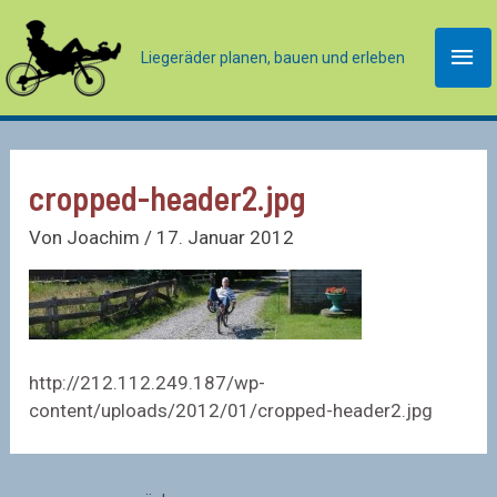
Zum
Inhalt
Hau
Liegeräder planen, bauen und erleben
springen
cropped-header2.jpg
Von
Joachim
/
17. Januar 2012
http://212.112.249.187/wp-
content/uploads/2012/01/cropped-header2.jpg
Beitragsnavigation